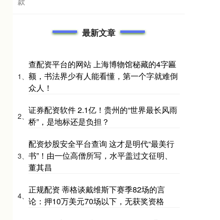
款
最新文章
查配资平台的网站 上海博物馆秘藏的4字匾
额，书法界少有人能看懂，第一个字就难倒
1、
众人！
证券配资软件 2.1亿！贵州的“世界最长风雨
2、
桥”，是地标还是负担？
配资炒股安全平台查询 这才是明代“最美行
书”！由一位高僧所写，水平盖过文征明、
3、
董其昌
正规配资 蒂格谈戴维斯下赛季82场的言
4、
论：押10万美元70场以下，无获奖资格