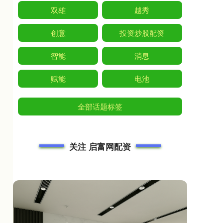
双雄
越秀
创意
投资炒股配资
智能
消息
赋能
电池
全部话题标签
关注 启富网配资