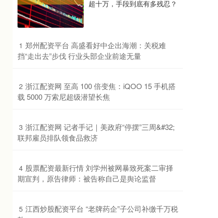
超十万，手段到底有多残忍？
​郑州配资平台 高盛看好中企出海潮：关税难
1
挡“走出去”步伐 行业头部企业前途无量
​浙江配资网 至高 100 倍变焦：iQOO 15 手机搭
2
载 5000 万索尼超级潜望长焦
​浙江配资网 记者手记｜美政府“停摆”三周&#32;
3
联邦雇员排队领食品救济
​股票配资最新行情 刘学州被网暴致死案二审择
4
期宣判，原告律师：被告称自己是舆论监督
​江西炒股配资平台 “老牌药企”子公司补缴千万税
5