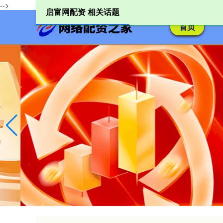
-->
启富网配资 相关话题
首页