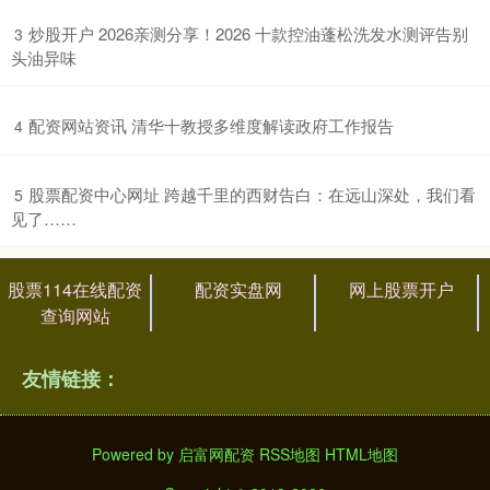
​炒股开户 2026亲测分享！2026 十款控油蓬松洗发水测评告别
3
头油异味
​配资网站资讯 清华十教授多维度解读政府工作报告
4
​股票配资中心网址 跨越千里的西财告白：在远山深处，我们看
5
见了……
股票114在线配资
配资实盘网
网上股票开户
查询网站
友情链接：
Powered by
启富网配资
RSS地图
HTML地图